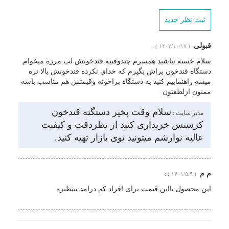
ثبت نظر جدید
قبولی
( ۱۴۰۲/۱۰/۱۷ ) :
سلام خسته نباشید همسرم چندوقتیه قندخونش لب مرزه میخوام
دستگاه قندخون براش بگیرم که خدای نکرده قندخونش بالا نره
میشه راهنماییم کنید یه دستگاه براخونه وقیمتش هم مناسب باشه
ممنون ازلطفتون
سلام وقت بخیر دستگته قندخون
مدیر سایت :
کرسنس خریداری کنید از نظردقت و کیفیت
عالیه نوارشم میتونید توی بازار تهیه کنید.
م م
( ۱۴۰۱/۵/۹ ) :
این محصول بااین قیمت برای افراد کم درامد بینظیره