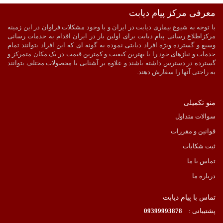
معرفی مرکز پیام دیابت
ضمانت اصالت و سلامت فیزیکی کالا
ارسال به سراسر کشور
با توجه به شیوع بیماری دیابت در ایران و با وجود مشکلات فراوان در این زمینه
پرداخت آنلاین
ارسال با پیک در شیراز
مرکزاطلاع رسانی پیام دیابت برای اولین بار در ایران اقدام به خدمات رسانی
وسیع و گسترده ویژه افراد دیابتی نموده به گونه ای که این افراد بتوانند تمام
خدمات و نیازهای خود را با بهترین کیفیت و کمترین قیمت در یک مکان متمرکز و
گسترده در دسترس داشته باشند و علاوه بر آشنایی با محصولات مختلف بتوانند
به راحتی آنها را سفارش دهند.
منو تکمیلی
سوالات متداول
قوانین و مقررات
ثبت شکایات
تماس با ما
درباره ما
تماس با پیام دیابت
پشتیبانی :
09399993878