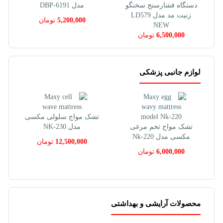
گاه فشارسنج سخنگو
مدل DBP-6191
کافبر مدل CH
زنیت مد مدل LD579
5,200,000
تومان
700,000
NEW
6,500,000
تومان
لوازم جانبی پزشکی
تشک مواج سلولی مکسی
تشک مواج تخم مرغی
مدل NK-230
مکسی مدل Nk-220
12,500,000
تومان
6,000,000
تومان
محصولات آرایشی و بهداشتی