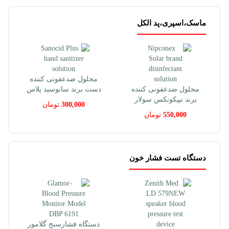
ماسک،اسپری،پد الکل
محلول ضدعفونی کننده
ننده
دست برند سانوسید پلاس
اسپری محافظ پوست
ولار
براوا کلوپلاست 50 میل
300,000
تومان
1,200,000
تومان
دستگاه تست فشار خون
دستگاه فشارسنج گلامور
دستگاه فشار