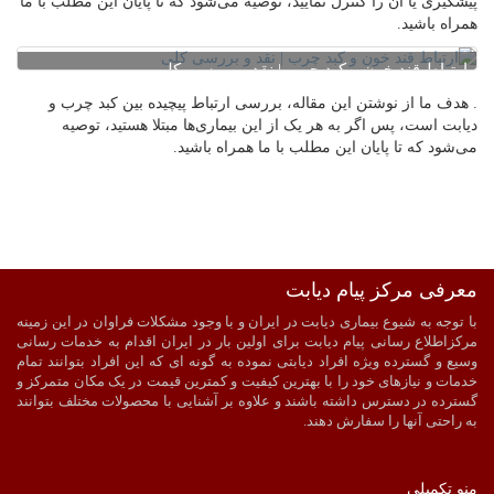
پیشگیری یا آن را کنترل نمایید، توصیه می‌شود که تا پایان این مطلب با ما
همراه باشید.
ارتباط قند خون و کبد چرب | نقد و بررسی کلی
. هدف ما از نوشتن این مقاله، بررسی ارتباط پیچیده بین کبد چرب و
دیابت است، پس اگر به هر یک از این بیماری‌ها مبتلا هستید، توصیه
می‌شود که تا پایان این مطلب با ما همراه باشید.
معرفی مرکز پیام دیابت
ضمانت اصالت و سلامت فیزیکی کالا
ارسال به سراسر کشور
با توجه به شیوع بیماری دیابت در ایران و با وجود مشکلات فراوان در این زمینه
پرداخت آنلاین
ارسال با پیک در شیراز
مرکزاطلاع رسانی پیام دیابت برای اولین بار در ایران اقدام به خدمات رسانی
وسیع و گسترده ویژه افراد دیابتی نموده به گونه ای که این افراد بتوانند تمام
خدمات و نیازهای خود را با بهترین کیفیت و کمترین قیمت در یک مکان متمرکز و
گسترده در دسترس داشته باشند و علاوه بر آشنایی با محصولات مختلف بتوانند
به راحتی آنها را سفارش دهند.
منو تکمیلی